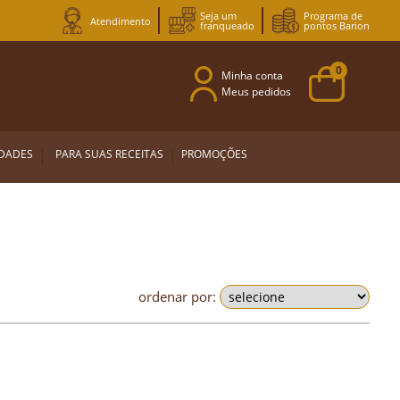
Seja um
Programa de
Atendimento
franqueado
pontos Barion
0
Minha conta
Meus pedidos
EDADES
PARA SUAS RECEITAS
PROMOÇÕES
ordenar por: