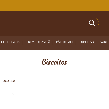
CHOCOLATES
CREME DE AVELÃ
PÃO DE MEL
TUBETES®
VARI
Biscoitos
Chocolate