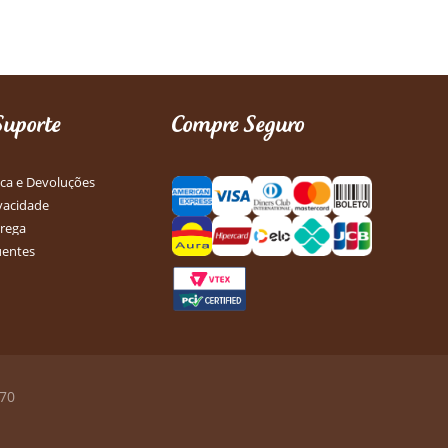
Suporte
Compre Seguro
oca e Devoluções
ivacidade
trega
uentes
670