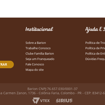
Institucional
Ajuda E 
Sobre a Barion
Política de Tr
Trabalhe Conosco
Política de Pr
Clube Família Barion
Política de En
Seja um Franqueado
Dúvidas Freq
TRAR
Fale Conosco
Mapa do site
Barion CNPJ:76.657.030/0001-37
a Carmen Zanon, 1736 - Colônia Faria, Colombo - PR - CEP: 83412-