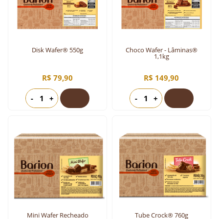
Disk Wafer® 550g
Choco Wafer - Lâminas®
1,1kg
R$ 79,90
R$ 149,90
-
+
-
+
Mini Wafer Recheado
Tube Crock® 760g