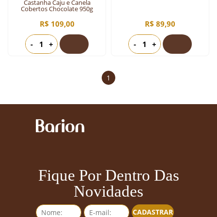
Castanha Caju e Canela
Cobertos Chocolate 950g
R$ 109,00
R$ 89,90
-
+
-
+
1
Fique Por Dentro Das
Novidades
CADASTRAR