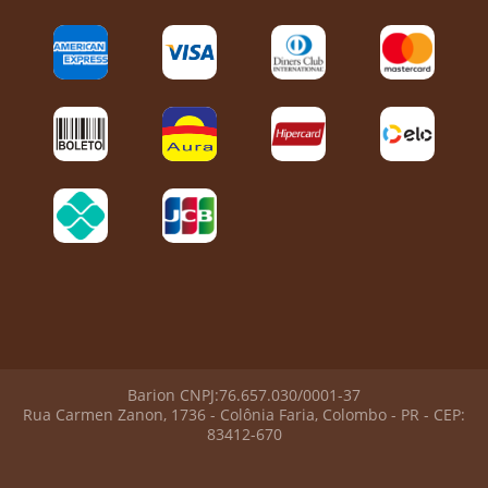
Barion CNPJ:76.657.030/0001-37
Rua Carmen Zanon, 1736 - Colônia Faria, Colombo - PR - CEP:
83412-670