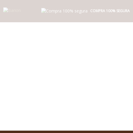
Dados pessoais
COMPRA 100% SEGURA
Entrega
Pagamento
Aguardando o preenchimento dos dados
Resumo do pedido
Voltar para o carrinho