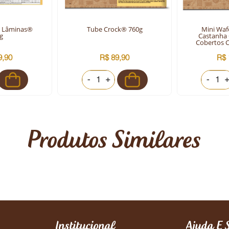
- Lâminas®
Tube Crock® 760g
Mini Waf
g
Castanha 
Cobertos C
9,90
R$ 89,90
R$ 
-
+
-
Produtos Similares
Institucional
Ajuda E 