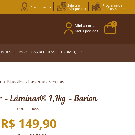
Seja um
Programa de
Atendimento
franqueado
pontos Barion
0
Minha conta
Meus pedidos
EDADES
PARA SUAS RECEITAS
PROMOÇÕES
on
Biscoitos
Para suas receitas
r - Lâminas® 1,1kg - Barion
COD.:
1010530
R$ 149,90