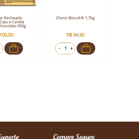
er Recheado
Choco Biscuit® 1,7kg
Dis
Caju e Canela
hocolate 950g
109,00
R$ 94,90
+
-
+
-
Suporte
Compre Seguro