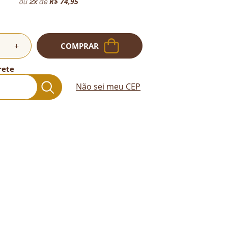
R$ 74,95
ou
2
x
de
+
COMPRAR
rete
Não sei meu CEP