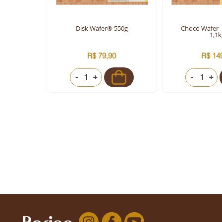
 1,7kg
Disk Wafer® 550g
Choco Wafer 
1,1k
0
R$ 79,90
R$ 14
-
+
-
+