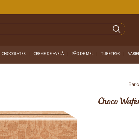
CHOCOLATES
CREME DE AVELÃ
PÃO DE MEL
TUBETES®
VARI
Bari
Choco Wafe