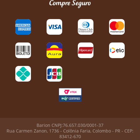
Compre Seguro
Barion CNPJ:76.657.030/0001-37
Rua Carmen Zanon, 1736 - Colônia Faria, Colombo - PR - CEP:
83412-670