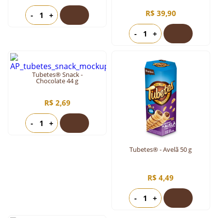
R$ 39,90
-
+
-
+
Tubetes® Snack -
Chocolate 44 g
R$ 2,69
-
+
Tubetes® - Avelã 50 g
R$ 4,49
-
+