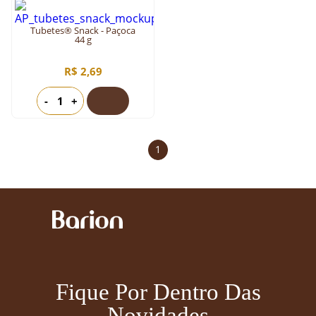
Tubetes® Snack - Paçoca
44 g
R$ 2,69
-
+
1
Fique Por Dentro Das
Novidades