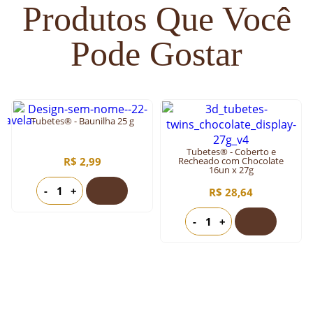
Produtos Que Você
Pode Gostar
Tubetes® - Baunilha 25 g
Tubetes® - Coberto e
R$ 2,99
Recheado com Chocolate
16un x 27g
-
+
R$ 28,64
-
+