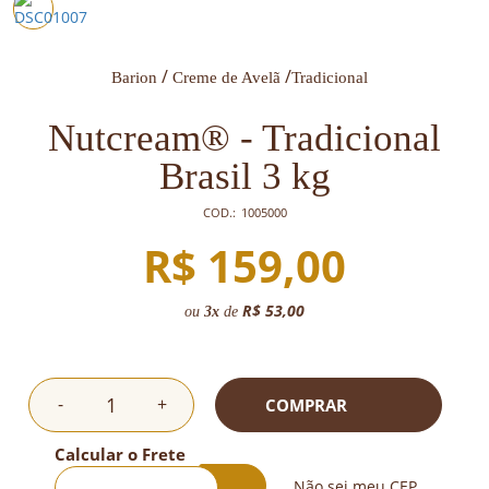
Barion
Creme de Avelã
Tradicional
Nutcream® - Tradicional
Brasil 3 kg
COD.:
1005000
R$ 159,00
R$ 53,00
ou
3
x
de
-
+
COMPRAR
Calcular o Frete
Não sei meu CEP