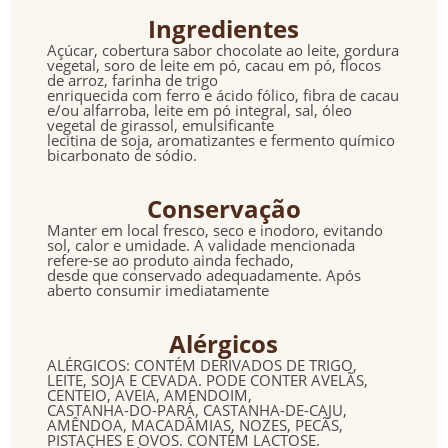
Ingredientes
Açúcar, cobertura sabor chocolate ao leite, gordura
vegetal, soro de leite em pó, cacau em pó, flocos
de arroz, farinha de trigo
enriquecida com ferro e ácido fólico, fibra de cacau
e/ou alfarroba, leite em pó integral, sal, óleo
vegetal de girassol, emulsificante
lecitina de soja, aromatizantes e fermento químico
bicarbonato de sódio.
Conservação
Manter em local fresco, seco e inodoro, evitando
sol, calor e umidade. A validade mencionada
refere-se ao produto ainda fechado,
desde que conservado adequadamente. Após
aberto consumir imediatamente
Alérgicos
ALÉRGICOS: CONTÉM DERIVADOS DE TRIGO,
LEITE, SOJA E CEVADA. PODE CONTER AVELÃS,
CENTEIO, AVEIA, AMENDOIM,
CASTANHA-DO-PARÁ, CASTANHA-DE-CAJU,
AMÊNDOA, MACADÂMIAS, NOZES, PECÃS,
PISTACHES E OVOS. CONTÉM LACTOSE.