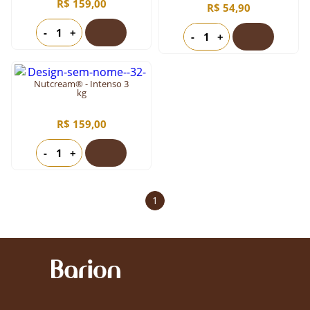
R$ 159,00
R$ 54,90
-
+
-
+
Nutcream® - Intenso 3
kg
R$ 159,00
-
+
1