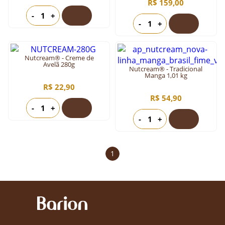
R$ 159,00
-
+
-
+
Nutcream® - Creme de
Avelã 280g
Nutcream® - Tradicional
Manga 1,01 kg
R$ 22,90
R$ 54,90
-
+
-
+
1